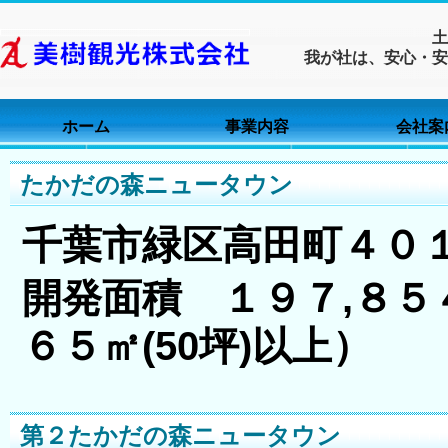
お問
土
我が社は、安心・安
千葉県千葉市緑
ホーム
事業内容
会社案
たかだの森ニュータウン
千葉市緑区高田町４０
開発面積 １９７,８
６５㎡(50坪)以上）
第２たかだの森ニュータウン