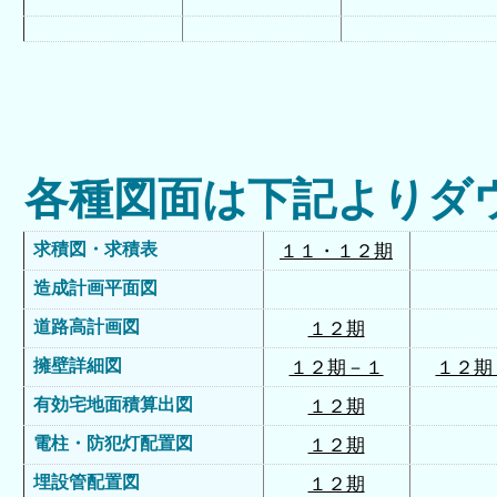
各種図面は下記よりダ
求積図・求積表
１１・１２期
造成計画平面図
道路高計画図
１２期
擁壁詳細図
１２期－１
１２期
有効宅地面積算出図
１２期
電柱・防犯灯配置図
１２期
埋設管配置図
１２期